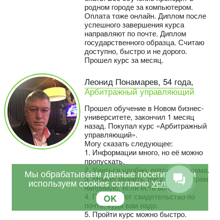
родном городе за компьютером.
Оплата тоже онлайн. Диплом после
успешного завершения курса
направляют по почте. Диплом
государственного образца. Считаю
доступно, быстро и не дорого.
Прошел курс за месяц.
Леонид Понамарев, 54 года,
Арбитражный управляющий
Прошел обучение в Новом бизнес-
университете, закончил 1 месяц
назад. Покупал курс «Арбитражный
управляющий».
Могу сказать следующее:
1. Информации много, но её можно
пропускать.
2. Учиться удобно, потому что дома.
Мы обрабатываем данные посетителей и
3. Можно звонить, писать кураторам
используем cookies согласно
Условиям
напрямую, если есть вопросы.
4. Присылают свидетельство по
OK
почте, куда вам надо.
5. Пройти курс можно быстро.