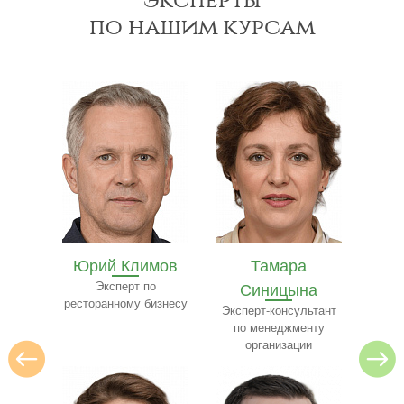
по нашим курсам
мов
Тамара
Рустам Миронов
Бел
о
Синицына
Эксперт в сфере ЖКХ
Экспе
изнесу
и 
Эксперт-консультант
по менеджменту
организации