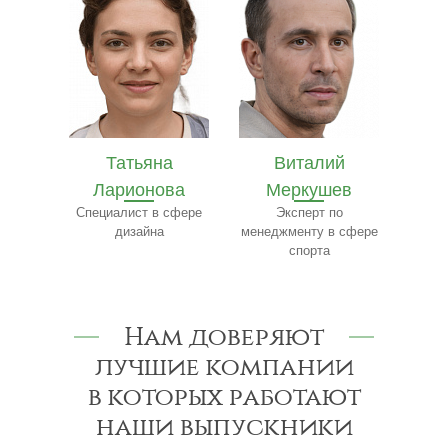
а
Виталий
Валерий Костин
ва
Меркушев
Эксперт по маркетингу
Т
и рекламе
сфере
Эксперт по
Эксп
менеджменту в сфере
по 
спорта
Нам доверяют
лучшие компании
в которых работают
наши выпускники