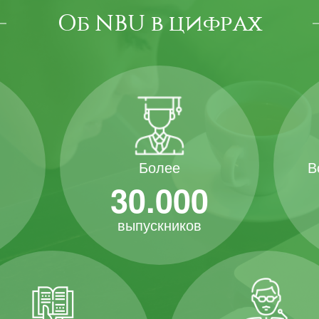
Об NBU в цифрах
В
Более
30.000
выпускников