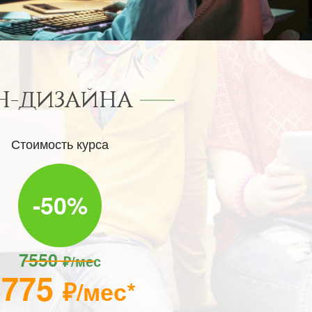
Н-ДИЗАЙНА
Стоимость курса
-50%
7550
₽/мес
3775
₽/мес*