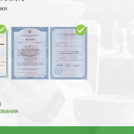
оки
)
ования