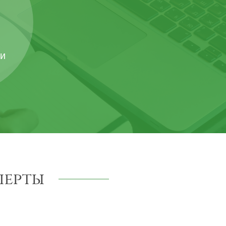
 и
перты