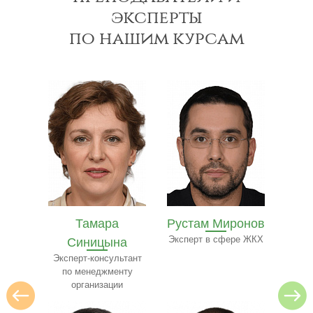
эксперты
по нашим курсам
мов
Тамара
Рустам Миронов
Бел
о
Синицына
Эксперт в сфере ЖКХ
Экспе
изнесу
и 
Эксперт-консультант
по менеджменту
организации