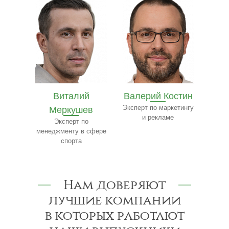
а
Виталий
Валерий Костин
ва
Меркушев
Эксперт по маркетингу
Т
и рекламе
сфере
Эксперт по
Эксп
менеджменту в сфере
по 
спорта
Нам доверяют
лучшие компании
в которых работают