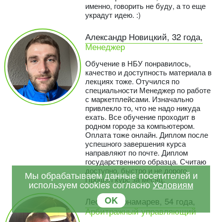
именно, говорить не буду, а то еще
украдут идею. :)
Александр Новицкий, 32 года,
Менеджер
Обучение в НБУ понравилось,
качество и доступность материала в
лекциях тоже. Отучился по
специальности Менеджер по работе
с маркетплейсами. Изначально
привлекло то, что не надо никуда
ехать. Все обучение проходит в
родном городе за компьютером.
Оплата тоже онлайн. Диплом после
успешного завершения курса
направляют по почте. Диплом
государственного образца. Считаю
доступно, быстро и не дорого.
Мы обрабатываем данные посетителей и
Прошел курс за месяц.
используем cookies согласно
Условиям
OK
Леонид Понамарев, 54 года,
Арбитражный управляющий