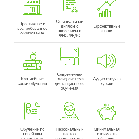
Официальный
Престижное и
диплом с
Эффективные
востребованное
внесением в
знания
образование
ФИС ФРДО
Современная
Кратчайшие
слайд система
Аудио озвучка
сроки обучения
дистанционного
курсов
обучения
Обучение по
Персональный
Минимальная
новейшим
тьютор-
стоимость
стандартам
преподаватель
обучения