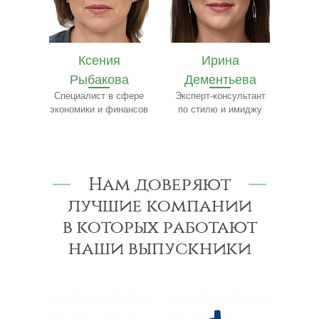
Ирина
Ярослав
Е
ва
Дементьева
Бобылёв
Ч
сфере
Эксперт-консультант
Эксперт по пищевому
Сп
нансов
по стилю и имиджу
производству
Нам доверяют
лучшие компании
в которых работают
наши выпускники