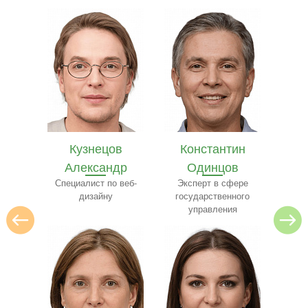
в
Константин
Илья Лебедев
Се
др
Одинцов
Эксперт по
архитектуре
 веб-
Эксперт в сфере
ресто
государственного
управления