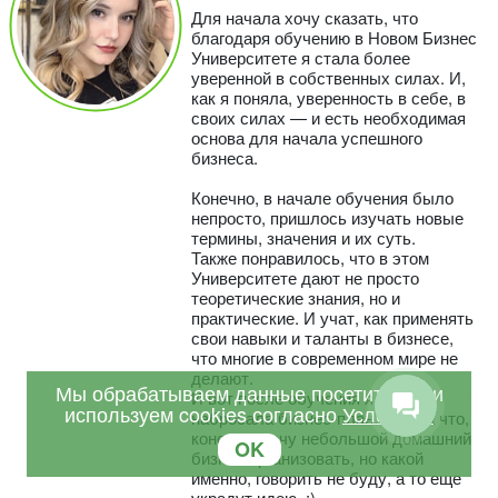
Для начала хочу сказать, что
благодаря обучению в Новом Бизнес
Университете я стала более
уверенной в собственных силах. И,
как я поняла, уверенность в себе, в
своих силах — и есть необходимая
основа для начала успешного
бизнеса.
Конечно, в начале обучения было
непросто, пришлось изучать новые
термины, значения и их суть.
Также понравилось, что в этом
Университете дают не просто
теоретические знания, но и
практические. И учат, как применять
свои навыки и таланты в бизнесе,
что многие в современном мире не
делают.
Мы обрабатываем данные посетителей и
И вот после обучения я уже
используем cookies согласно
Условиям
набросала бизнес-план. :) Пока что,
конечно, хочу небольшой домашний
OK
бизнес организовать, но какой
именно, говорить не буду, а то еще
украдут идею. :)