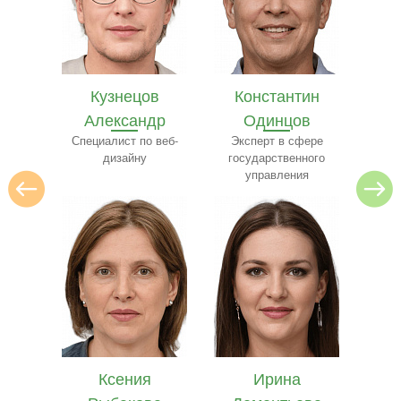
в
Константин
Илья Лебедев
Се
др
Одинцов
Эксперт по
архитектуре
 веб-
Эксперт в сфере
ресто
государственного
управления
Ирина
Ярослав
Е