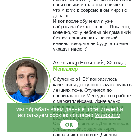
свои навыки и таланты в бизнесе,
что многие в современном мире не
делают.
И вот после обучения я уже
набросала бизнес-план. :) Пока что,
конечно, хочу небольшой домашний
бизнес организовать, но какой
именно, говорить не буду, а то еще
украдут идею. :)
Александр Новицкий, 32 года,
Менеджер
Обучение в НБУ понравилось,
качество и доступность материала в
лекциях тоже. Отучился по
специальности Менеджер по работе
с маркетплейсами. Изначально
привлекло то, что не надо никуда
Мы обрабатываем данные посетителей и
ехать. Все обучение проходит в
используем cookies согласно
Условиям
родном городе за компьютером.
Оплата тоже онлайн. Диплом после
OK
успешного завершения курса
направляют по почте. Диплом