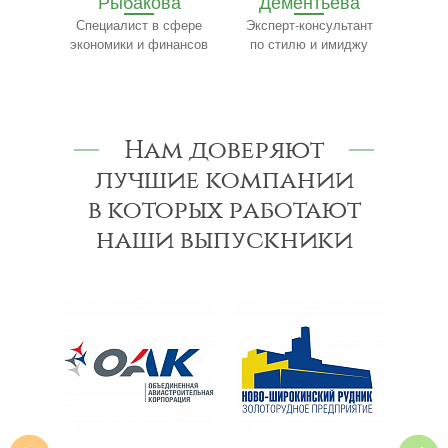
ва
Дементьева
Бобылёв
Ч
сфере
Эксперт-консультант
Эксперт по пищевому
Сп
нансов
по стилю и имиджу
производству
Нам доверяют
лучшие компании
в которых работают
наши выпускники