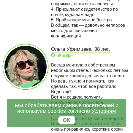
напрямую, если есть вопросы.
4. Присылают свидетельство по
почте, куда вам надо.
5. Пройти курс можно быстро.
В общем, так — довольно неплохое
место для повышения
квалификации.
Ольга Уфимцева, 38 лет,
Отельер
Всегда мечтала о собственном
небольшом отеле. Несколько лет мы
с мужем копили деньги на это дело.
Но ведь нужно и понимать, как
сделать так, чтоб все работало!
Ведь так?
Вот я и решила получить
образование в этом деле.
Мы обрабатываем данные посетителей и
Ох, как же долго я искала и
используем cookies согласно
Условиям
выбирала курсы!
Остановилась на курсе отельера в
OK
Новом бизнес-университете. Мне
очень понравились короткие сроки