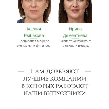
Ирина
Ярослав
Е
ва
Дементьева
Бобылёв
Ч
сфере
Эксперт-консультант
Эксперт по пищевому
Сп
нансов
по стилю и имиджу
производству
Нам доверяют
лучшие компании
в которых работают
наши выпускники