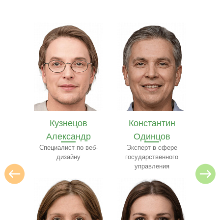
в
Константин
Илья Лебедев
Се
др
Одинцов
Эксперт по
архитектуре
 веб-
Эксперт в сфере
ресто
государственного
управления