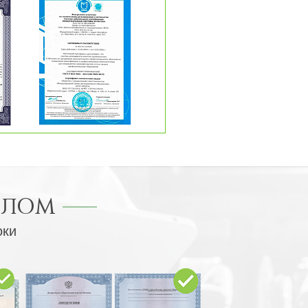
ПЛОМ
оки