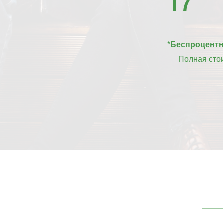
17
*Беспроцентна
Полная сто