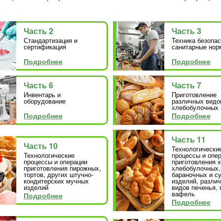
Часть 2
Часть 3
Стандартизация и
Техника безопас
сертификация
санитарные нор
Подробнее
Подробнее
Часть 6
Часть 7
Инвентарь и
Приготовление
оборудование
различных видо
хлебобулочных 
Подробнее
Подробнее
Часть 11
Часть 10
Технологически
Технологические
процессы и опе
процессы и операции
приготовления х
приготовления пирожных,
хлебобулочных,
тортов, других штучно-
бараночных и с
кондитерских мучных
изделий, разли
изделий
видов печенья, 
вафель
Подробнее
Подробнее