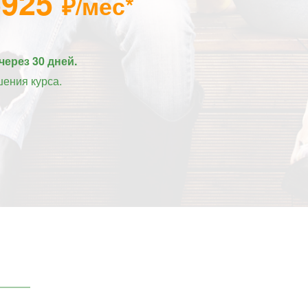
5925
₽/мес*
через 30 дней.
шения курса.