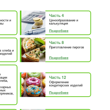
Часть 4
ности и
Ценообразование и
мы
калькуляция
Подробнее
Часть 8
Приготовление пирогов
в хлеба и
изделий
Подробнее
е
Часть 12
рации
леба,
Оформление
кондитерских изделий
ухарных
чных
Подробнее
пряников,