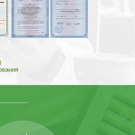
)
ования