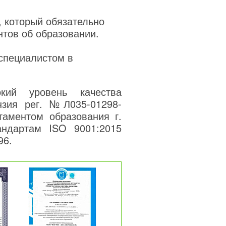
, который обязательно
нтов об образовании.
 специалистом в
кий уровень качества
нзия рег. №Л035-01298-
таментом образования г.
андартам ISO 9001:2015
96.