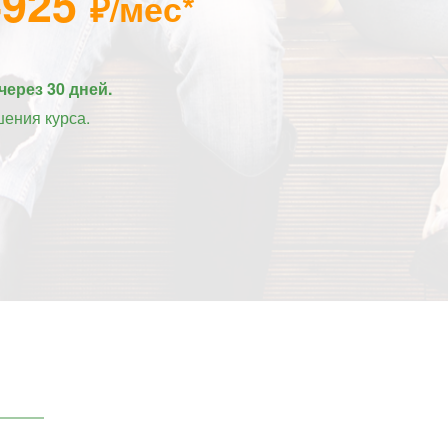
4925
₽/мес*
через 30 дней.
шения курса.