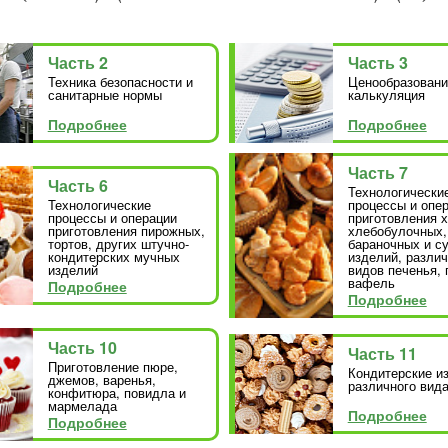
Часть 2
Часть 3
Техника безопасности и
Ценообразовани
санитарные нормы
калькуляция
Подробнее
Подробнее
Часть 7
Часть 6
Технологически
Технологические
процессы и опе
процессы и операции
приготовления х
приготовления пирожных,
хлебобулочных,
тортов, других штучно-
бараночных и с
кондитерских мучных
изделий, разли
изделий
видов печенья, 
вафель
Подробнее
Подробнее
Часть 10
Часть 11
Приготовление пюре,
Кондитерские и
джемов, варенья,
различного вида
конфитюра, повидла и
мармелада
Подробнее
Подробнее