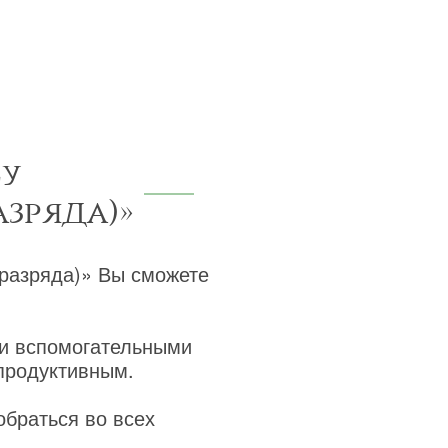
су
азряда)»
разряда)» Вы сможете
 и вспомогательными
продуктивным.
обраться во всех