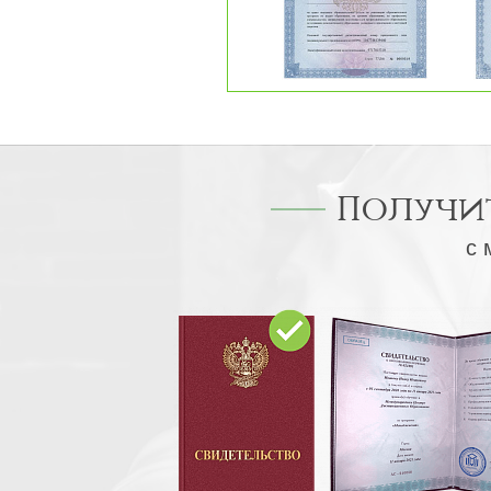
Получи
с 