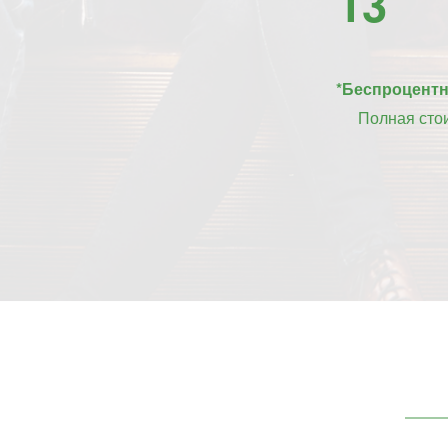
13
*Беспроцентна
Полная сто