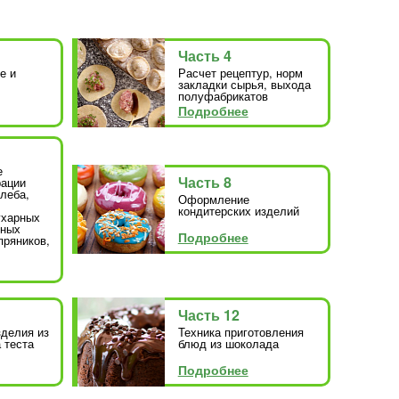
Часть 4
е и
Расчет рецептур, норм
закладки сырья, выхода
полуфабрикатов
Подробнее
е
Часть 8
рации
леба,
Оформление
кондитерских изделий
ухарных
чных
Подробнее
пряников,
Часть 12
зделия из
Техника приготовления
 теста
блюд из шоколада
Подробнее