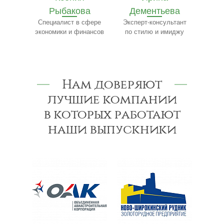
ва
Дементьева
Бобылёв
Ч
сфере
Эксперт-консультант
Эксперт по пищевому
Сп
нансов
по стилю и имиджу
производству
Нам доверяют
лучшие компании
в которых работают
наши выпускники