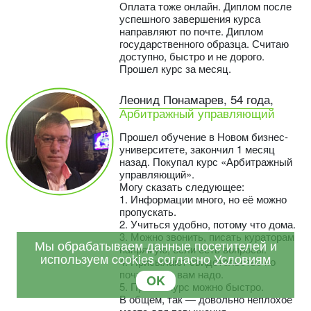
Оплата тоже онлайн. Диплом после
успешного завершения курса
направляют по почте. Диплом
государственного образца. Считаю
доступно, быстро и не дорого.
Прошел курс за месяц.
Леонид Понамарев, 54 года,
Арбитражный управляющий
Прошел обучение в Новом бизнес-
университете, закончил 1 месяц
назад. Покупал курс «Арбитражный
управляющий».
Могу сказать следующее:
1. Информации много, но её можно
пропускать.
2. Учиться удобно, потому что дома.
3. Можно звонить, писать кураторам
Мы обрабатываем данные посетителей и
напрямую, если есть вопросы.
используем cookies согласно
Условиям
4. Присылают свидетельство по
почте, куда вам надо.
OK
5. Пройти курс можно быстро.
В общем, так — довольно неплохое