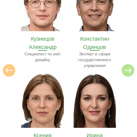
в
Константин
Илья Лебедев
Се
др
Одинцов
Эксперт по
архитектуре
 веб-
Эксперт в сфере
ресто
государственного
управления
Ирина
Ярослав
Е