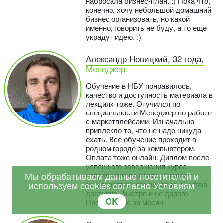
набросала бизнес-план. :) Пока что,
конечно, хочу небольшой домашний
бизнес организовать, но какой
именно, говорить не буду, а то еще
украдут идею. :)
Александр Новицкий, 32 года,
Менеджер
Обучение в НБУ понравилось,
качество и доступность материала в
лекциях тоже. Отучился по
специальности Менеджер по работе
с маркетплейсами. Изначально
привлекло то, что не надо никуда
ехать. Все обучение проходит в
родном городе за компьютером.
Оплата тоже онлайн. Диплом после
успешного завершения курса
Мы обрабатываем данные посетителей и
направляют по почте. Диплом
используем cookies согласно
Условиям
государственного образца. Считаю
доступно, быстро и не дорого.
OK
Прошел курс за месяц.