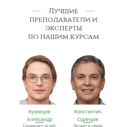
Лучшие
преподаватели и
эксперты
по нашим курсам
в
Константин
Илья Лебедев
Се
др
Одинцов
Эксперт по
архитектуре
 веб-
Эксперт в сфере