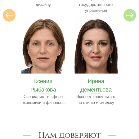
ресто
государственного
управления
Ирина
Ярослав
Е
ва
Дементьева
Бобылёв
Ч
сфере
Эксперт-консультант
Эксперт по пищевому
Сп
нансов
по стилю и имиджу
производству
Нам доверяют