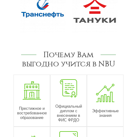
Почему Вам
выгодно учится в NBU
Официальный
Престижное и
диплом с
Эффективные
востребованное
внесением в
знания
образование
ФИС ФРДО