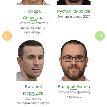
мов
Тамара
Рустам Миронов
Бел
о
Синицына
Эксперт в сфере ЖКХ
Экспе
изнесу
и 
Эксперт-консультант
по менеджменту
организации
а
Виталий
Валерий Костин
ва
Меркушев
Эксперт по маркетингу
Т
и рекламе
сфере
Эксперт по
Эксп
менеджменту в сфере
по 