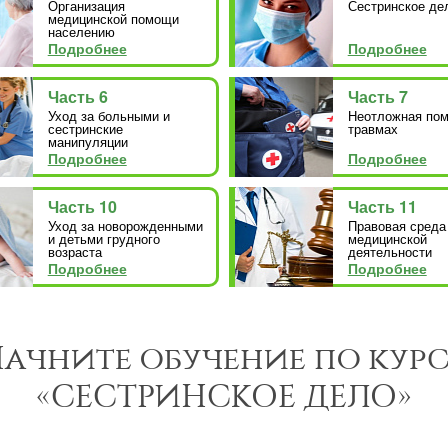
Организация
Сестринское де
медицинской помощи
населению
Подробнее
Подробнее
Часть 6
Часть 7
Уход за больными и
Неотложная по
сестринские
травмах
манипуляции
Подробнее
Подробнее
Часть 10
Часть 11
Уход за новорожденными
Правовая среда
и детьми грудного
медицинской
возраста
деятельности
Подробнее
Подробнее
ачните обучение по кур
«СЕСТРИНСКОЕ ДЕЛО»