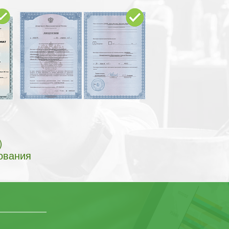
)
ования