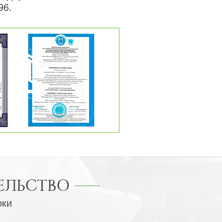
96.
ЕЛЬСТВО
оки