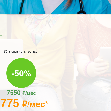
Стоимость курса
-50%
7550
₽/мес
3775
₽/мес*