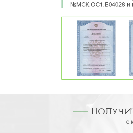
№МСК.ОС1.Б04028 и 
Получи
с 