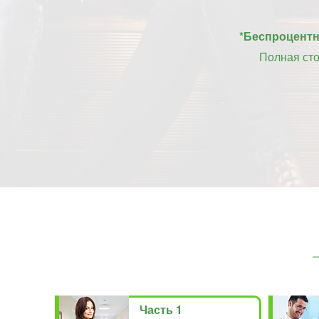
*Беспроцентна
Полная ст
Часть 1