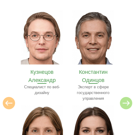
в
Константин
Илья Лебедев
Се
др
Одинцов
Эксперт по
архитектуре
 веб-
Эксперт в сфере
ресто
государственного
управления