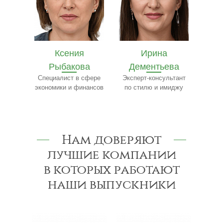
Ирина
Ярослав
Е
ва
Дементьева
Бобылёв
Ч
сфере
Эксперт-консультант
Эксперт по пищевому
Сп
нансов
по стилю и имиджу
производству
Нам доверяют
лучшие компании
в которых работают
наши выпускники