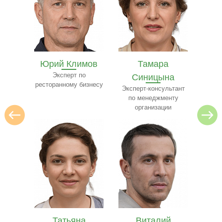
мов
Тамара
Рустам Миронов
Бел
о
Синицына
Эксперт в сфере ЖКХ
Экспе
изнесу
и 
Эксперт-консультант
по менеджменту
организации
а
Виталий
Валерий Костин