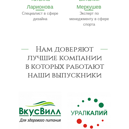
ва
Меркушев
Эксперт по маркетингу
Т
и рекламе
сфере
Эксперт по
Эксп
менеджменту в сфере
по 
спорта
Нам доверяют
лучшие компании
в которых работают
наши выпускники