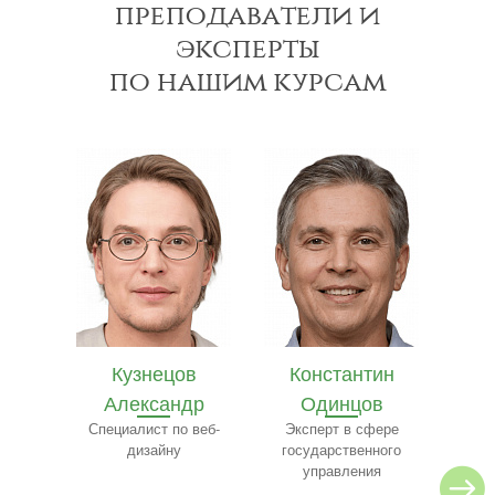
преподаватели и
эксперты
по нашим курсам
в
Константин
Илья Лебедев
Се
др
Одинцов
Эксперт по
архитектуре
 веб-
Эксперт в сфере
ресто
государственного
управления