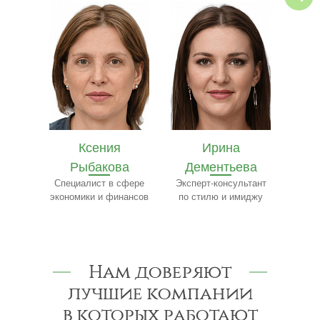
Ирина
Ярослав
Е
ва
Дементьева
Бобылёв
Ч
сфере
Эксперт-консультант
Эксперт по пищевому
Сп
нансов
по стилю и имиджу
производству
Нам доверяют
лучшие компании
в которых работают