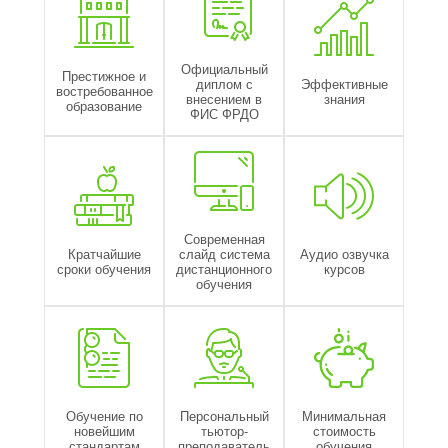
Официальный
Престижное и
диплом с
Эффективные
востребованное
внесением в
знания
образование
ФИС ФРДО
Современная
Кратчайшие
слайд система
Аудио озвучка
сроки обучения
дистанционного
курсов
обучения
Обучение по
Персональный
Минимальная
новейшим
тьютор-
стоимость
стандартам
преподаватель
обучения