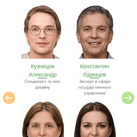
в
Константин
Илья Лебедев
Се
др
Одинцов
Эксперт по
архитектуре
 веб-
Эксперт в сфере
ресто
государственного
управления