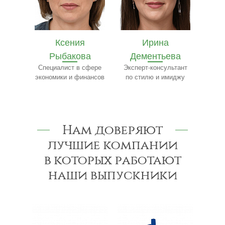
Ирина
Ярослав
Е
ва
Дементьева
Бобылёв
Ч
сфере
Эксперт-консультант
Эксперт по пищевому
Сп
нансов
по стилю и имиджу
производству
Нам доверяют
лучшие компании
в которых работают
наши выпускники