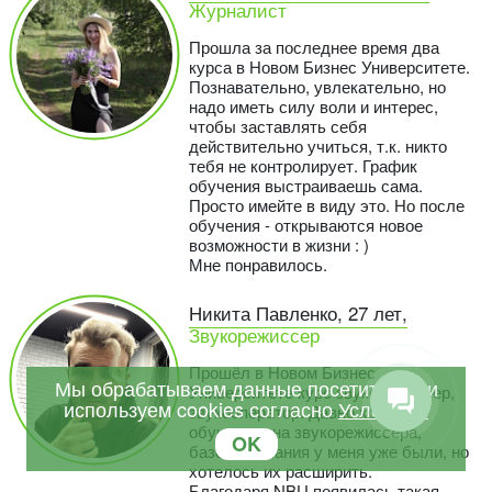
Журналист
Прошла за последнее время два
курса в Новом Бизнес Университете.
Познавательно, увлекательно, но
надо иметь силу воли и интерес,
чтобы заставлять себя
действительно учиться, т.к. никто
тебя не контролирует. График
обучения выстраиваешь сама.
Просто имейте в виду это. Но после
обучения - открываются новое
возможности в жизни : )
Мне понравилось.
Никита Павленко, 27 лет,
Звукорежиссер
Прошёл в Новом Бизнес
Мы обрабатываем данные посетителей и
Университете курс звукорежиссер,
используем cookies согласно
Условиям
звукооператор. Давно хотел
обучиться на звукорежиссера,
OK
базовые знания у меня уже были, но
хотелось их расширить.
Благодаря NBU появилась такая