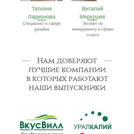
а
Виталий
Валерий Костин
ва
Меркушев
Эксперт по маркетингу
Т
и рекламе
сфере
Эксперт по
Эксп
менеджменту в сфере
по 
спорта
Нам доверяют
лучшие компании
в которых работают
наши выпускники