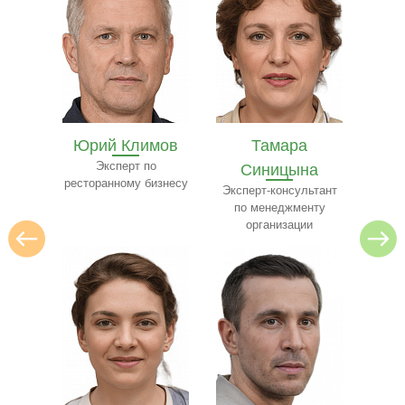
мов
Тамара
Рустам Миронов
Бел
о
Синицына
Эксперт в сфере ЖКХ
Экспе
изнесу
и 
Эксперт-консультант
по менеджменту
организации