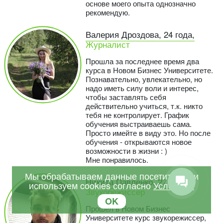
основе моего опыта однозначно
рекомендую.
Валерия Дроздова, 24 года,
Журналист
Прошла за последнее время два
курса в Новом Бизнес Университете.
Познавательно, увлекательно, но
надо иметь силу воли и интерес,
чтобы заставлять себя
действительно учиться, т.к. никто
тебя не контролирует. График
обучения выстраиваешь сама.
Просто имейте в виду это. Но после
обучения - открываются новое
возможности в жизни : )
Мне понравилось.
Мы обрабатываем данные посетителей и
Никита Павленко, 27 лет,
используем cookies согласно
Условиям
Звукорежиссер
OK
Прошёл в Новом Бизнес
Университете курс звукорежиссер,