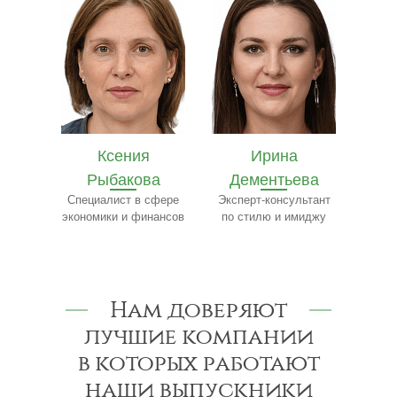
Ирина
Ярослав
Е
ва
Дементьева
Бобылёв
Ч
сфере
Эксперт-консультант
Эксперт по пищевому
Сп
нансов
по стилю и имиджу
производству
Нам доверяют
лучшие компании
в которых работают
наши выпускники