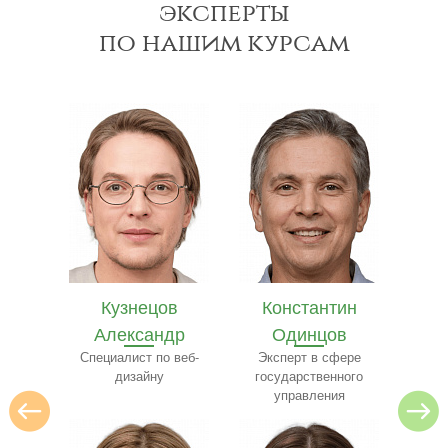
эксперты
по нашим курсам
в
Константин
Илья Лебедев
Се
др
Одинцов
Эксперт по
архитектуре
 веб-
Эксперт в сфере
ресто
государственного
управления