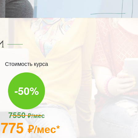
И
Стоимость курса
-50%
7550
₽/мес
3775
₽/мес*