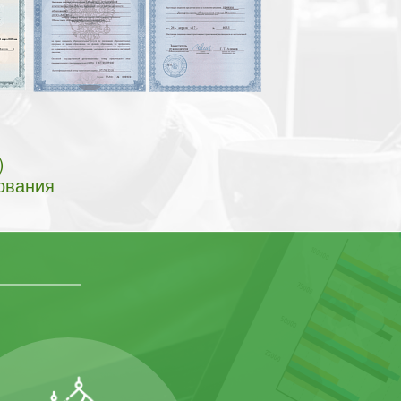
)
ования