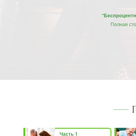
*Беспроцентна
Полная ст
Часть 1