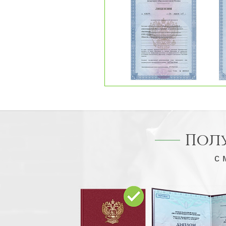
Пол
с 