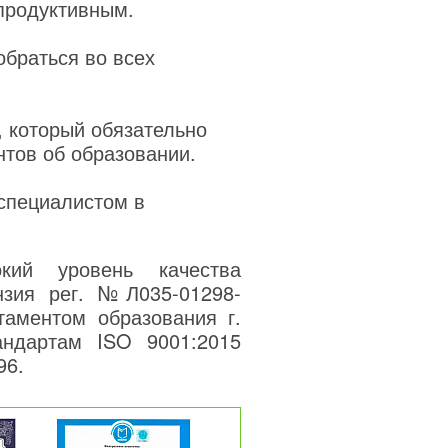
продуктивным.
обраться во всех
, который обязательно
нтов об образовании.
 специалистом в
кий уровень качества
нзия рег. №Л035-01298-
таментом образования г.
андартам ISO 9001:2015
96.