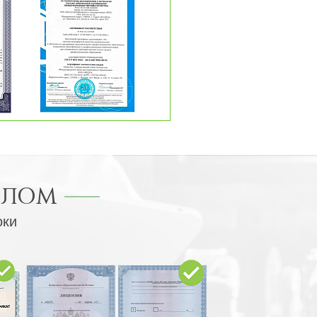
ПЛОМ
оки