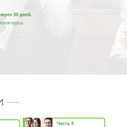
через 30 дней.
ения курса.
И
Часть 4