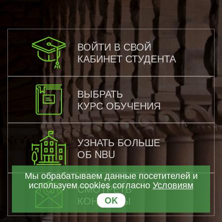
ВОЙТИ В СВОЙ
КАБИНЕТ СТУДЕНТА
ВЫБРАТЬ
КУРС ОБУЧЕНИЯ
УЗНАТЬ БОЛЬШЕ
ОБ NBU
Мы обрабатываем данные посетителей и
используем cookies согласно
Условиям
СМОТРЕТЬ
КОНТАКТЫ
OK