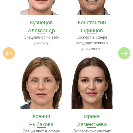
в
Константин
Илья Лебедев
Се
др
Одинцов
Эксперт по
архитектуре
 веб-
Эксперт в сфере
ресто
государственного
управления
Ирина
Ярослав
Е
ва
Дементьева
Бобылёв
Ч
сфере
Эксперт-консультант
Эксперт по пищевому
Сп