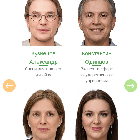
в
Константин
Илья Лебедев
Се
др
Одинцов
Эксперт по
архитектуре
 веб-
Эксперт в сфере
ресто
государственного
управления