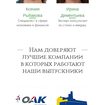
Ирина
Ярослав
Е
ва
Дементьева
Бобылёв
Ч
сфере
Эксперт-консультант
Эксперт по пищевому
Сп
нансов
по стилю и имиджу
производству
Нам доверяют
лучшие компании
в которых работают
наши выпускники