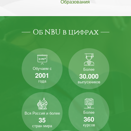
Образования
Об NBU в цифрах
Обучаем с
Более
2001
30.000
года
выпускников
Более
Вся Россия и более
360
35
курсов
стран мира