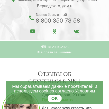
Вернадского, дом 6
Звонок бесплатный
8 800 350 73 58
NBU © 2001-2026
Все права защищены.
Отзывы об
обучении в NBU
Мы обрабатываем данные посетителей и
используем cookies согласно
Условиям
Дарья Шилова, 23 года,
OK
Предприниматель
Для начала хочу сказать, что