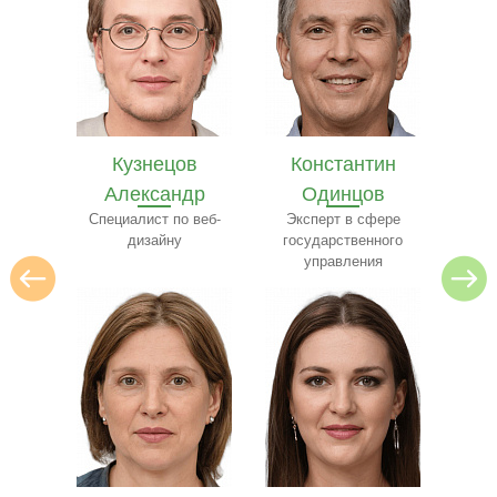
в
Константин
Илья Лебедев
Се
др
Одинцов
Эксперт по
архитектуре
 веб-
Эксперт в сфере
ресто
государственного
управления