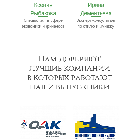
Ирина
Ярослав
Е
ва
Дементьева
Бобылёв
Ч
сфере
Эксперт-консультант
Эксперт по пищевому
Сп
нансов
по стилю и имиджу
производству
Нам доверяют
лучшие компании
в которых работают
наши выпускники